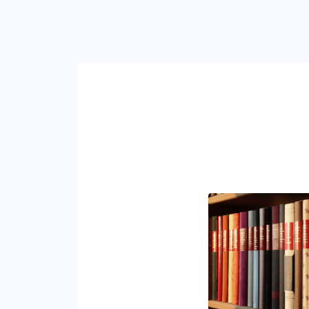
あぁ、お犬さま。わた