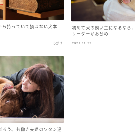
たら持っていて損はない犬本
初めて犬の飼い主になるなら
リーダーがお勧め
心がけ
2021.11.27
だろう。共働き夫婦のワタシ達